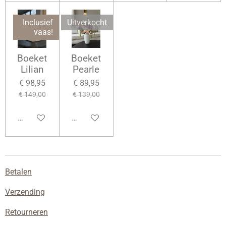
Inclusief
Uitverkocht
vaas!
Boeket
Boeket
Lilian
Pearle
€ 98,95
€ 89,95
€ 149,00
€ 139,00
Houd mij op de hoogte
Houd mij op de hoogte
Betalen
Verzending
Retourneren