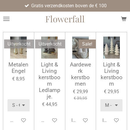
Gratis verzendkosten boven de € 100
Ga
direct
Flowerfall
naar
de
hoofdinhoud
Uitverkocht
Uitverkocht
Sale!
Metalen
Light &
Aardewe
Light &
Engel
Living
rk
Living
kerstboo
kerstbo
kerstboo
€ 8,95
m
men
m
Ledlamp
€ 29,99
€ 29,95
je.
€ 39,95
€ 44,95
Houd mij op de hoogte
Houd mij op de hoogte
In winkelwagen
In winkelwag