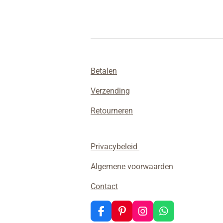
Betalen
Verzending
Retourneren
Privacybeleid
Algemene voorwaarden
Contact
F
P
I
W