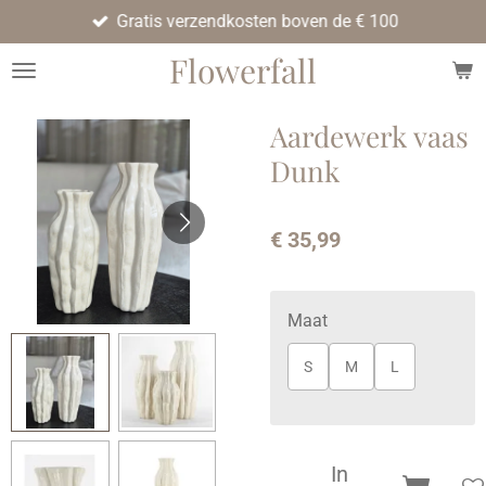
Gratis verzendkosten boven de € 100
Ga
direct
Flowerfall
naar
de
hoofdinhoud
Aardewerk vaas
Dunk
€ 35,99
Maat
S
M
L
In